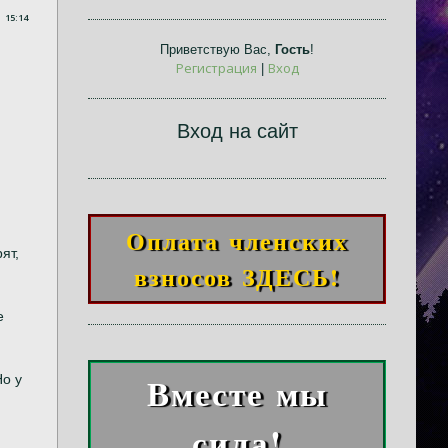
15:14
Приветствую Вас
,
Гость
!
Регистрация
Вход
|
Вход на сайт
Оплата членских
рят,
взносов ЗДЕСЬ!
е
Вместе мы
Но у
сила!