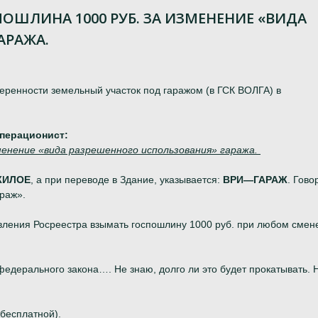
ПОШЛИНА 1000 РУБ. ЗА ИЗМЕНЕНИЕ «ВИДА
АРАЖА.
ренности земельный участок под гаражом (в ГСК ВОЛГА) в
операционист:
менение «вида разрешенного использования» гаража.
ЖИЛОЕ
, а при переводе в Здание, указывается:
ВРИ—ГАРАЖ
. Гово
раж».
вления Росреестра взымать госпошлину 1000 руб. при любом смен
федерального закона…. Не знаю, долго ли это будет прокатывать. 
 бесплатной).